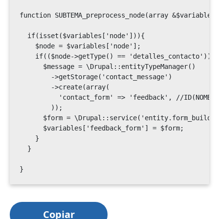
function SUBTEMA_preprocess_node(array &$variables)
  if(isset($variables['node'])){

    $node = $variables['node'];

    if(($node->getType() == 'detalles_contacto')) {

      $message = \Drupal::entityTypeManager()

        ->getStorage('contact_message')

        ->create(array(

          'contact_form' => 'feedback', //ID(NOMBRE
        ));

      $form = \Drupal::service('entity.form_builder
      $variables['feedback_form'] = $form;

    }

  }

}
Copiar