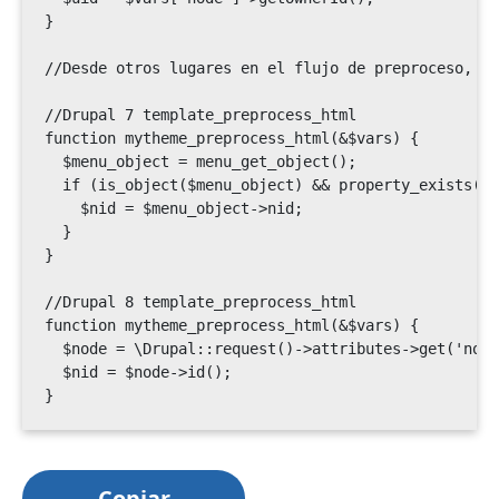
}

//Desde otros lugares en el flujo de preproceso, de
//Drupal 7 template_preprocess_html

function mytheme_preprocess_html(&$vars) {

  $menu_object = menu_get_object();

  if (is_object($menu_object) && property_exists($m
    $nid = $menu_object->nid;

  }

}

//Drupal 8 template_preprocess_html

function mytheme_preprocess_html(&$vars) {

  $node = \Drupal::request()->attributes->get('node
  $nid = $node->id();

}
Copiar