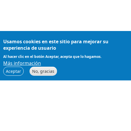
Usamos cookies en este sitio para mejorar su
Docker: PermissionError: [Errno
experiencia de usuario
13] Permission denied
Al hacer clic en el botón Aceptar, acepta que lo hagamos.
La primera vez que ejecutas Docker Desktop, es
Más información
posible que te encuentres con este error, relacionado
Aceptar
No, gracias
con los permisos de Docker.
File "docker/transport/unixconn.py", line 43, in
connect PermissionError: [Errno 13] Permission
denied
error
errores
docker
docker compose