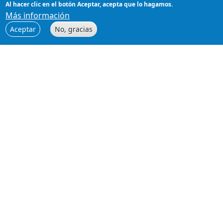
dependencias que bloquean la descarga o
Al hacer clic en el botón Aceptar, acepta que lo hagamos.
actualización, debido a que la estabilidad mínima está
Más información
definida como "Estable". Para solucionarlo sigue los
Aceptar
No, gracias
siguientes pasos:
desarrollo
development
local
composer