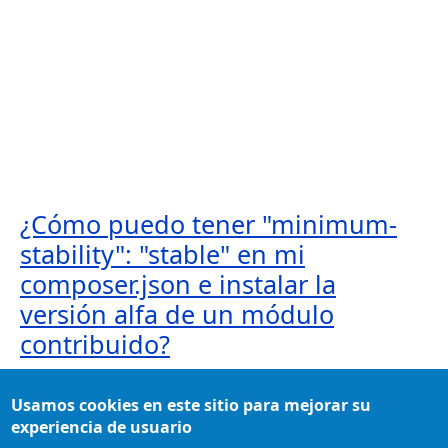
¿Cómo puedo tener "minimum-
stability": "stable" en mi
composer.json e instalar la
versión alfa de un módulo
contribuido?
En algunas ocasiones, cuando instalamos versiones
de Drupal siguiendo la recomendación de utilizar
Usamos cookies en este sitio para mejorar su
Composer, nos encontramos con algunas
experiencia de usuario